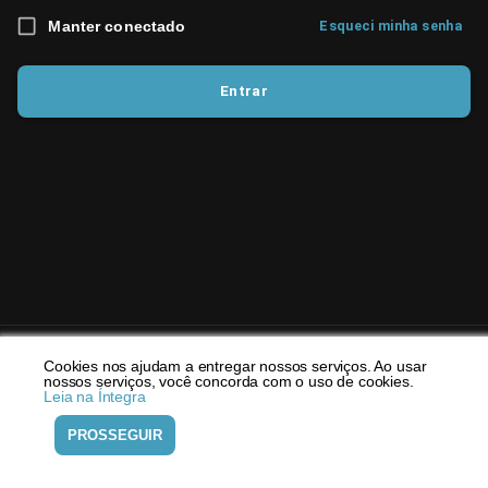
Manter conectado
Esqueci minha senha
Entrar
Cookies nos ajudam a entregar nossos serviços. Ao usar
©
Infarmácia: Conteúdo Premium gratuito, para
nossos serviços, você concorda com o uso de cookies.
profissionais de Farmácia, em um só lugar.
2026
PP-A1G-
Leia na Íntegra
BRA-0281
Política de Privacidade
Termos de Uso
PROSSEGUIR
Desenvolvido por
Netshow.me